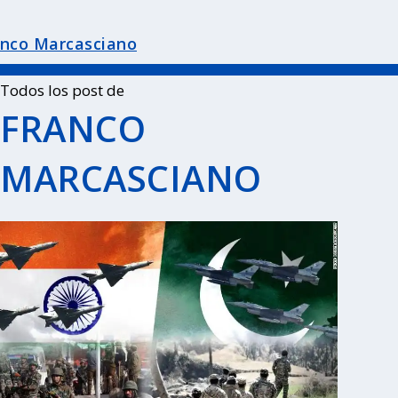
anco Marcasciano
Todos los post de
FRANCO
MARCASCIANO