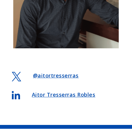

@aitortresserras

Aitor Tresserras Robles