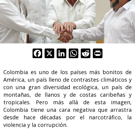
F
X
Li
W
R
Pr
ac
n
h
e
in
e
k
at
d
t
Colombia es uno de los países más bonitos de
b
e
s
di
América, un país lleno de contrastes climáticos y
con una gran diversidad ecológica, un país de
o
dI
A
t
montañas, de llanos y de costas caribeñas y
o
n
p
tropicales. Pero más allá de esta imagen,
k
p
Colombia tiene una cara negativa que arrastra
desde hace décadas por el narcotráfico, la
violencia y la corrupción.