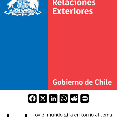
F
X
Li
W
R
Pr
ac
n
h
e
in
e
k
at
d
t
oy el mundo gira en torno al tema