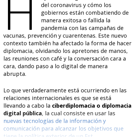
H
b
e
s
di
del coronavirus y cómo los
gobiernos están combatiendo de
o
dI
A
t
manera exitosa o fallida la
o
n
p
pandemia con las campañas de
k
p
vacunas, prevención y cuarentenas. Este nuevo
contexto también ha afectado la forma de hacer
diplomacia, olvidando los apretones de manos,
las reuniones con café y la conversación cara a
cara, dando paso a lo digital de manera
abrupta.
Lo que verdaderamente está ocurriendo en las
relaciones internacionales es que se está
llevando a cabo la
ciberdiplomacia o diplomacia
digital pública
, la cual consiste en usar las
nuevas tecnologías de la información y
comunicación para alcanzar los objetivos que
tiene la política exterior de un Est