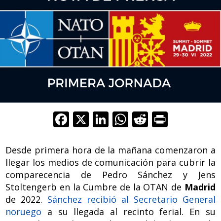
F
X
Li
W
R
Pr
ac
n
h
e
in
e
k
at
d
t
Desde primera hora de la mañana comenzaron a
b
e
s
di
llegar los medios de comunicación para cubrir la
comparecencia de Pedro Sánchez y Jens
o
dI
A
t
Stoltengerb en la Cumbre de la OTAN de
Madrid
o
n
p
de 2022.
Sánchez recibió al Secretario General
k
p
noruego
a su llegada al recinto ferial. En su