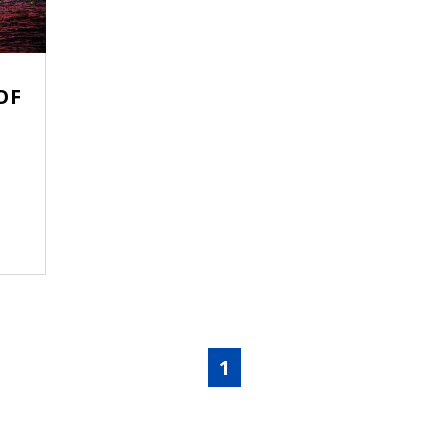
OF
-
1