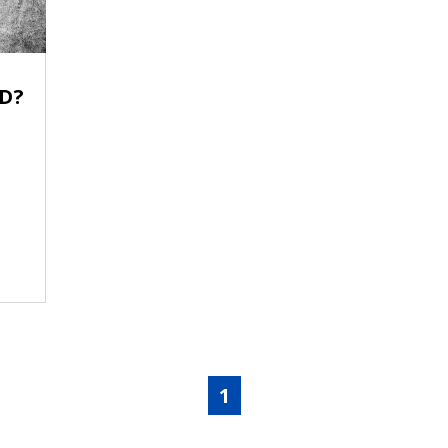
AD?
1