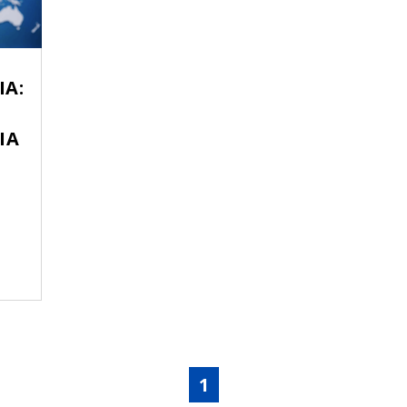
IA:
IA
1