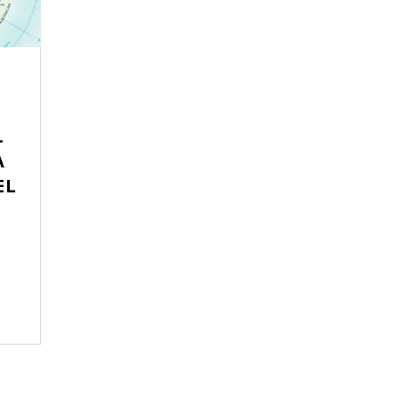
L
A
EL