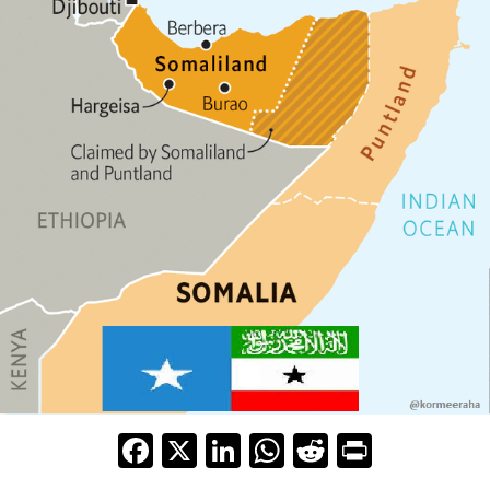
F
X
Li
W
R
Pr
ac
n
h
e
in