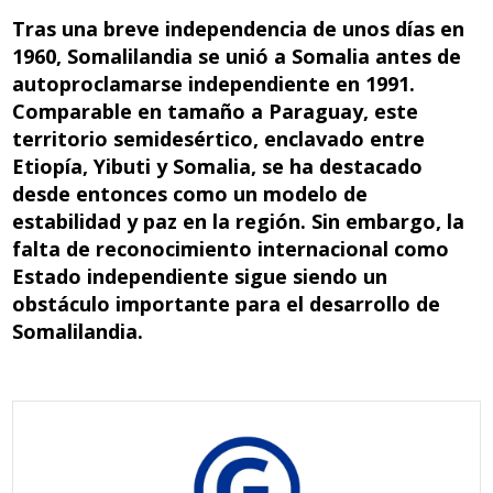
e
k
at
d
t
Tras una breve independencia de unos días en
b
e
s
di
1960, Somalilandia se unió a Somalia antes de
autoproclamarse independiente en 1991.
o
dI
A
t
Comparable en tamaño a Paraguay, este
o
n
p
territorio semidesértico, enclavado entre
k
p
Etiopía, Yibuti y Somalia, se ha destacado
desde entonces como un modelo de
estabilidad y paz en la región. Sin embargo, la
falta de reconocimiento internacional como
Estado independiente sigue siendo un
obstáculo importante para el desarrollo de
Somalilandia.