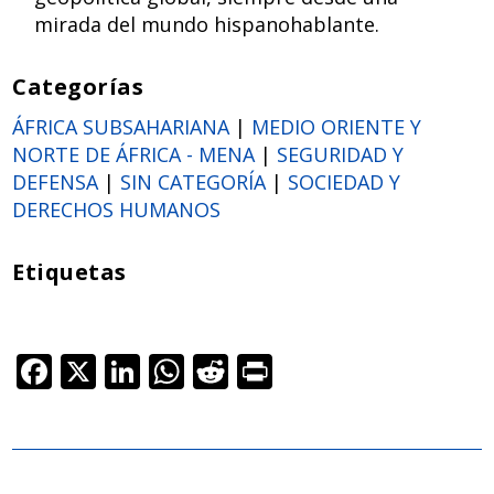
mirada del mundo hispanohablante.
Categorías
ÁFRICA SUBSAHARIANA
|
MEDIO ORIENTE Y
NORTE DE ÁFRICA - MENA
|
SEGURIDAD Y
DEFENSA
|
SIN CATEGORÍA
|
SOCIEDAD Y
DERECHOS HUMANOS
Etiquetas
F
X
Li
W
R
Pr
ac
n
h
e
in
e
k
at
d
t
b
e
s
di