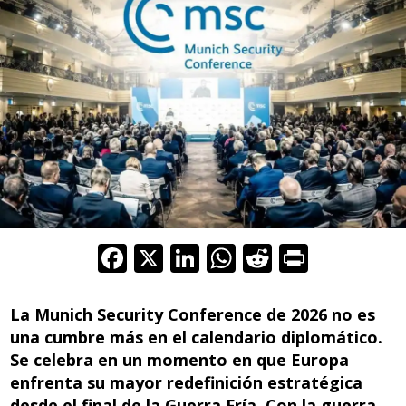
F
X
Li
W
R
Pr
ac
n
h
e
in
e
k
at
d
t
La Munich Security Conference de 2026 no es
b
e
s
di
una cumbre más en el calendario diplomático.
Se celebra en un momento en que Europa
o
dI
A
t
enfrenta su mayor redefinición estratégica
o
n
p
desde el final de la Guerra Fría. Con la guerra