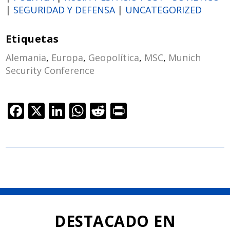
|
SEGURIDAD Y DEFENSA
|
UNCATEGORIZED
Etiquetas
Alemania
,
Europa
,
Geopolítica
,
MSC
,
Munich
Security Conference
F
X
Li
W
R
Pr
ac
n
h
e
in
e
k
at
d
t
b
e
s
di
o
dI
A
t
o
n
p
k
p
DESTACADO EN