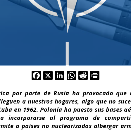
F
X
Li
W
R
Pr
ac
n
h
e
in
e
k
at
d
t
rica por parte de Rusia ha provocado que 
b
e
s
di
lleguen a nuestros hogares, algo que no suced
 Cuba en 1962. Polonia ha puesto sus bases aé
o
dI
A
t
 incorporarse al programa de comparti
o
n
p
mite a países no nuclearizados albergar ar