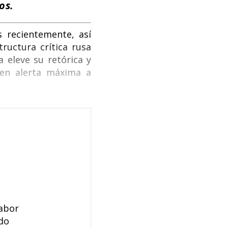
dos.
s recientemente, así
ructura crítica rusa
 eleve su retórica y
 en alerta máxima a
labor
ndo