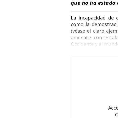
que no ha estado 
La incapacidad de c
como la demostració
(véase el claro eje
amenace con escala
Occidente y al mund
Acce
in