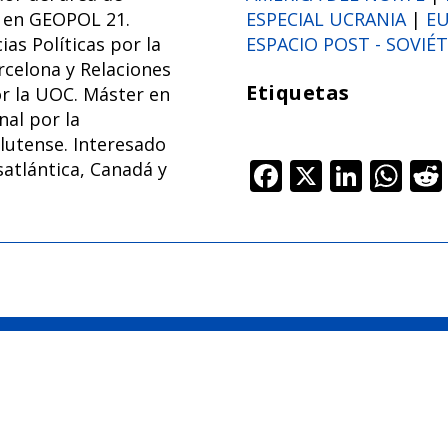
 en GEOPOL 21.
ESPECIAL UCRANIA
|
E
as Políticas por la
ESPACIO POST - SOVIÉ
rcelona y Relaciones
Etiquetas
or la UOC. Máster en
nal por la
utense. Interesado
F
X
Li
W
atlántica, Canadá y
ac
n
h
e
k
at
b
e
s
o
dI
A
o
n
p
k
p