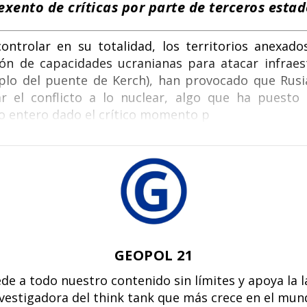
k
p
exento de críticas por parte de terceros esta
ontrolar en su totalidad, los territorios anexado
n de capacidades ucranianas para atacar infraest
mplo del puente de Kerch), han provocado que Rusia
r el conflicto a lo nuclear, algo que ha puesto
o entero dado el crítico momento p
GEOPOL 21
de a todo nuestro contenido sin límites y apoya la 
vestigadora del think tank que más crece en el mu