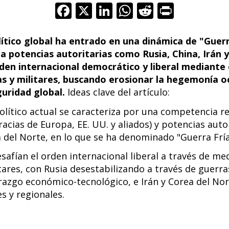
F
X
Li
W
R
Pr
ac
n
h
e
in
e
k
at
d
t
tico global ha entrado en una dinámica de "Guerra
a potencias autoritarias como Rusia, China, Irán 
b
e
s
di
rden internacional democrático y liberal mediante
o
dI
A
t
as y militares, buscando erosionar la hegemonía o
o
n
p
guridad global.
Ideas clave del artículo:
k
p
lítico actual se caracteriza por una competencia r
cias de Europa, EE. UU. y aliados) y potencias auto
a del Norte, en lo que se ha denominado "Guerra Fría
safían el orden internacional liberal a través de med
ares, con Rusia desestabilizando a través de guerra
erazgo económico-tecnológico, e Irán y Corea del No
s y regionales.