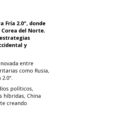
 Fría 2.0", donde
y Corea del Norte.
 estrategias
ccidental y
enovada entre
ritarias como Rusia,
 2.0".
ios políticos,
s híbridas, China
rte creando