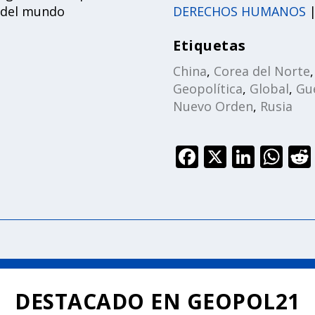
 del mundo
DERECHOS HUMANOS
Etiquetas
China
,
Corea del Norte
Geopolítica
,
Global
,
Gue
Nuevo Orden
,
Rusia
F
X
Li
W
ac
n
h
e
k
at
b
e
s
o
dI
A
o
n
p
k
p
DESTACADO EN GEOPOL21