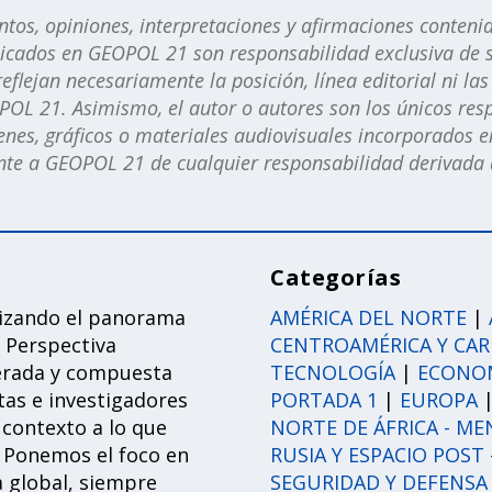
os, opiniones, interpretaciones y afirmaciones contenid
licados en GEOPOL 21 son responsabilidad exclusiva de s
eflejan necesariamente la posición, línea editorial ni la
POL 21. Asimismo, el autor o autores son los únicos res
nes, gráficos o materiales audiovisuales incorporados en
e a GEOPOL 21 de cualquier responsabilidad derivada d
Categorías
lizando el panorama
AMÉRICA DEL NORTE
|
 Perspectiva
CENTROAMÉRICA Y CAR
erada y compuesta
TECNOLOGÍA
|
ECONOM
tas e investigadores
PORTADA 1
|
EUROPA
contexto a lo que
NORTE DE ÁFRICA - ME
 Ponemos el foco en
RUSIA Y ESPACIO POST 
a global, siempre
SEGURIDAD Y DEFENSA