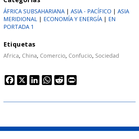
ÁFRICA SUBSAHARIANA
|
ASIA - PACÍFICO
|
ASIA
MERIDIONAL
|
ECONOMÍA Y ENERGÍA
|
EN
PORTADA 1
Etiquetas
Africa
,
China
,
Comercio
,
Confucio
,
Sociedad
F
X
Li
W
R
Pr
ac
n
h
e
in
e
k
at
d
t
b
e
s
di
o
dI
A
t
o
n
p