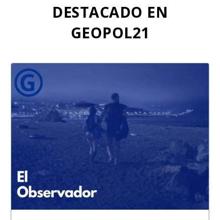
k
p
DESTACADO EN
GEOPOL21