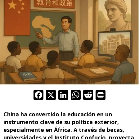
F
X
Li
W
R
Pr
ac
n
h
e
in
e
k
at
d
t
China ha convertido la educación en un
b
e
s
di
instrumento clave de su política exterior,
especialmente en África. A través de becas,
o
dI
A
t
universidades y el Instituto Confucio, proyecta