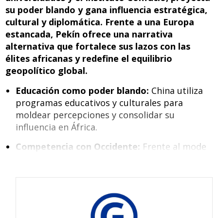
o
n
p
su poder blando y gana influencia estratégica,
k
p
cultural y diplomática. Frente a una Europa
estancada, Pekín ofrece una narrativa
alternativa que fortalece sus lazos con las
élites africanas y redefine el equilibrio
geopolítico global.
Educación como poder blando:
China utiliza
programas educativos y culturales para
moldear percepciones y consolidar su
influencia en África.
Competencia con Occidente:
Frente al mode