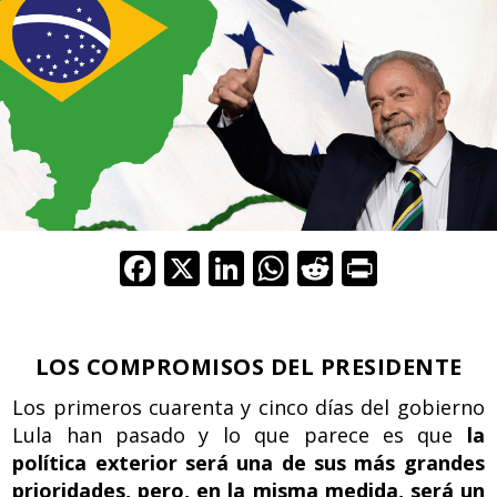
F
X
Li
W
R
Pr
ac
n
h
e
in
e
k
at
d
t
b
e
s
di
LOS COMPROMISOS DEL PRESIDENTE
o
dI
A
t
Los primeros cuarenta y cinco días del gobierno
Lula han pasado y lo que parece es que
o
n
p
la
política exterior será una de sus más grandes
k
p
prioridades, pero, en la misma medida, será un