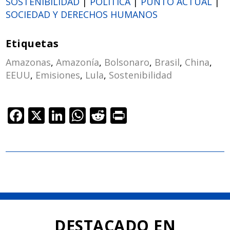
SOSTENIBILIDAD
|
POLÍTICA
|
PUNTO ACTUAL
|
SOCIEDAD Y DERECHOS HUMANOS
Etiquetas
Amazonas
,
Amazonía
,
Bolsonaro
,
Brasil
,
China
,
EEUU
,
Emisiones
,
Lula
,
Sostenibilidad
F
X
Li
W
R
Pr
ac
n
h
e
in
e
k
at
d
t
b
e
s
di
o
dI
A
t
o
n
p
k
p
DESTACADO EN