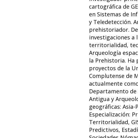
cartográfica de G
en Sistemas de In
y Teledetección. 
prehistoriador. De
investigaciones a l
territorialidad, te
Arqueología espaci
la Prehistoria. Ha
proyectos de la U
Complutense de Ma
actualmente como
Departamento de P
Antigua y Arqueolo
geográficas: Asia-P
Especialización: Pr
Territorialidad, G
Predictivos, Estadí
Sociedades Nómad