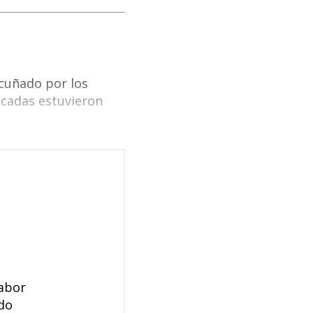
cuñado por los
écadas estuvieron
labor
ndo