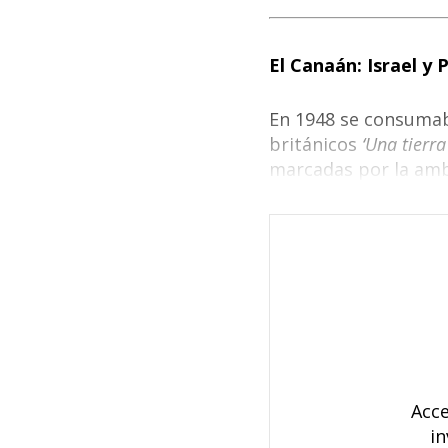
El Canaán: Israel y 
En 1948 se consumab
británicos
‘Una tierra
marcadas por la amb
Acce
in