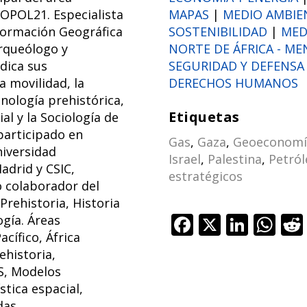
EOPOL21. Especialista
MAPAS
|
MEDIO AMBIE
formación Geográfica
SOSTENIBILIDAD
|
MED
Arqueólogo y
NORTE DE ÁFRICA - ME
dica sus
SEGURIDAD Y DEFENSA
a movilidad, la
DERECHOS HUMANOS
cnología prehistórica,
Etiquetas
al y la Sociología de
 participado en
Gas
,
Gaza
,
Geoeconomí
niversidad
Israel
,
Palestina
,
Petról
drid y CSIC,
estratégicos
 colaborador del
rehistoria, Historia
F
X
Li
W
gía. Áreas
acífico, África
ac
n
h
ehistoria,
e
k
at
IS, Modelos
b
e
s
stica espacial,
as.