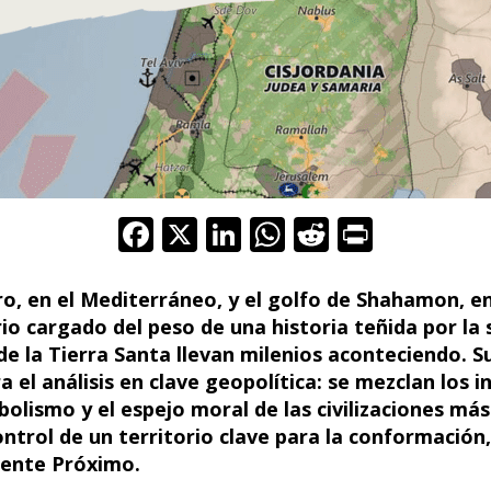
F
X
Li
W
R
Pr
ac
n
h
e
in
e
k
at
d
t
ro, en el Mediterráneo, y el golfo de Shahamon, en
io cargado del peso de una historia teñida por la 
b
e
s
di
de la Tierra Santa llevan milenios aconteciendo. S
o
dI
A
t
 el análisis en clave geopolítica: se mezclan los i
o
n
p
bolismo y el espejo moral de las civilizaciones más 
k
p
control de un territorio clave para la conformació
riente Próximo.