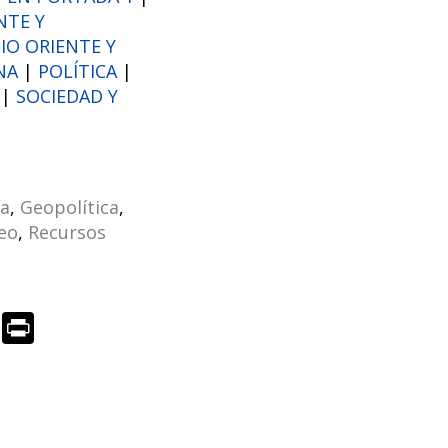
NTE Y
IO ORIENTE Y
NA
|
POLÍTICA
|
|
SOCIEDAD Y
a
,
Geopolítica
,
eo
,
Recursos
R
Pr
e
in
d
t
di