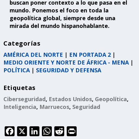
buscan poner contexto a lo que pasa en el
mundo. Ponemos el foco en toda la
geopolítica global, siempre desde una
mirada del mundo hispanohablante.
Categorías
AMÉRICA DEL NORTE
|
EN PORTADA 2
|
MEDIO ORIENTE Y NORTE DE ÁFRICA - MENA
|
POLÍTICA
|
SEGURIDAD Y DEFENSA
Etiquetas
Ciberseguridad
,
Estados Unidos
,
Geopolítica
,
Inteligencia
,
Marruecos
,
Seguridad
F
X
Li
W
R
P