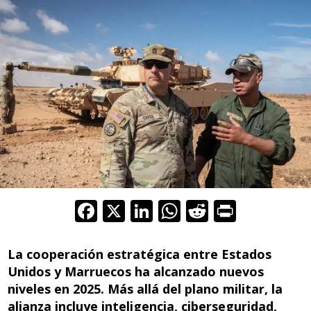
F
X
Li
W
R
Pr
ac
n
h
e
in
e
k
at
d
t
La cooperación estratégica entre Estados
b
e
s
di
Unidos y Marruecos ha alcanzado nuevos
niveles en 2025. Más allá del plano militar, la
o
dI
A
t
alianza incluye inteligencia, ciberseguridad,