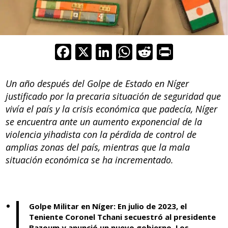
F
X
Li
W
R
Pr
ac
n
h
e
in
e
k
at
d
t
Un año después del Golpe de Estado en Níger
b
e
s
di
justificado por la precaria situación de seguridad que
vivía el país y la crisis económica que padecía, Níger
o
dI
A
t
se encuentra ante un aumento exponencial de la
o
n
p
violencia yihadista con la pérdida de control de
k
p
amplias zonas del país, mientras que la mala
situación económica se ha incrementado.
Golpe Militar en Níger: En julio de 2023, el
Teniente Coronel Tchani secuestró al presidente
Bazoum y anunció un nuevo gobierno. Los