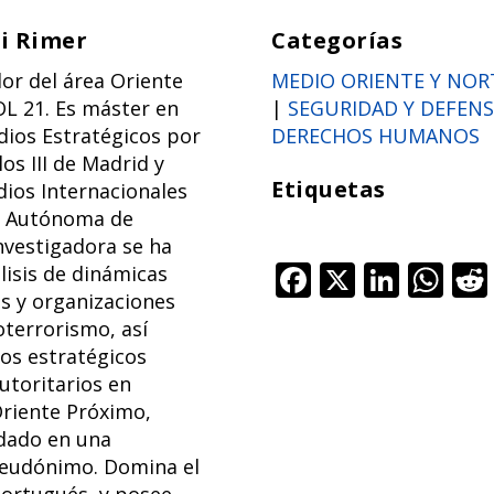
i Rimer
Categorías
or del área Oriente
MEDIO ORIENTE Y NORT
L 21. Es máster en
|
SEGURIDAD Y DEFEN
dios Estratégicos por
DERECHOS HUMANOS
os III de Madrid y
Etiquetas
dios Internacionales
d Autónoma de
nvestigadora se ha
F
X
Li
W
lisis de dinámicas
s y organizaciones
ac
n
h
oterrorismo, así
e
k
at
los estratégicos
b
e
s
utoritarios en
o
dI
A
Oriente Próximo,
dado en una
o
n
p
seudónimo. Domina el
k
p
portugués, y posee