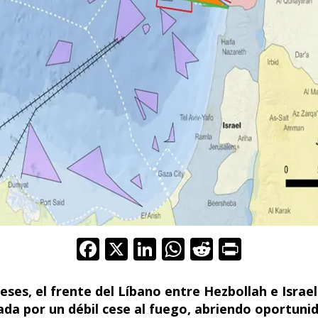
F
X
Li
W
R
Pr
ac
n
h
e
in
e
k
at
d
t
eses, el frente del Líbano entre Hezbollah e Isra
lada por un débil cese al fuego, abriendo oportuni
b
e
s
di