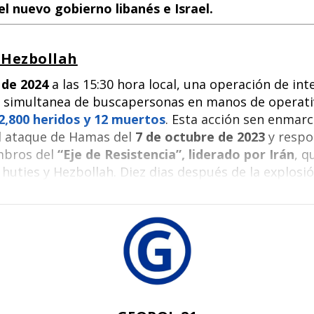
l nuevo gobierno libanés e Israel.
o
dI
A
t
o
n
p
 Hezbollah
k
p
 de 2024
a las 15:30 hora local, una operación de int
n simultanea de buscapersonas en manos de operati
2,800 heridos y 12 muertos
. Esta acción sen enmarca
el ataque de Hamas del
7 de octubre de 2023
y respo
mbros del
“Eje de Resistencia”, liderado por Irán
, q
s huties y Hezbollah. Diez dias después de la explosi