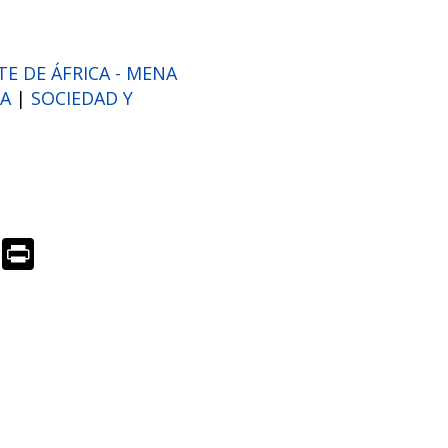
E DE ÁFRICA - MENA
SA
|
SOCIEDAD Y
R
Pr
e
in
d
t
di
t