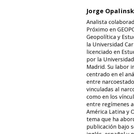
Jorge Opalinsk
Analista colaborad
Próximo en GEOPO
Geopolítica y Estu
la Universidad Carl
licenciado en Estu
por la Universida
Madrid. Su labor i
centrado en el aná
entre narcoestado
vinculadas al narc
como en los víncu
entre regímenes a
América Latina y 
tema que ha abor
publicación bajo 
inglés, español y 