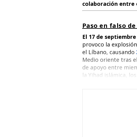
colaboración entre e
Paso en falso de
El 17 de septiembre
provoco la explosió
el Líbano, causando
Medio oriente tras 
de apoyo entre mie
la Yihad islámica, lo