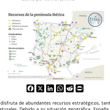
F
X
Li
W
R
Pr
ac
n
h
e
in
e
k
at
d
t
 disfruta de abundantes recursos estratégicos, tan
turales. Debido a su situación geográfica, España