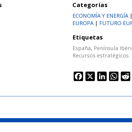
s
Categorías
ECONOMÍA Y ENERGÍA
EUROPA
|
FUTURO EU
Etiquetas
España
,
Península Ibéri
Recursos estratégicos
F
X
Li
W
ac
n
h
e
k
at
b
e
s
o
dI
A
o
n
p