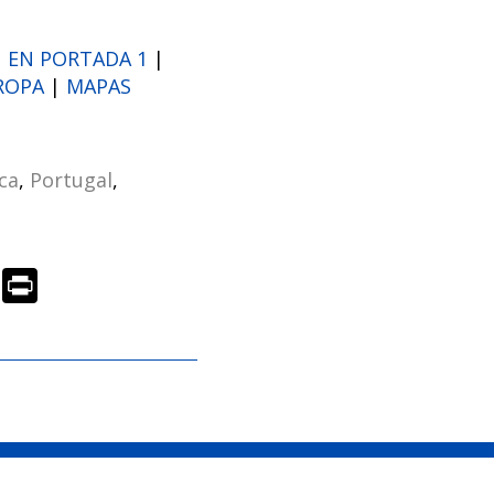
|
EN PORTADA 1
|
ROPA
|
MAPAS
ca
,
Portugal
,
R
Pr
e
in
d
t
di
t