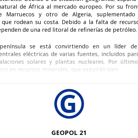
b
e
s
di
atural de África al mercado europeo. Por su fron
o
dI
A
t
e Marruecos y otro de Algeria, suplementado 
o
n
p
 que rodean su costa. Debido a la falta de recurs
k
p
penden de una red litoral de refinerías de petróleo.
península se está convirtiendo en un líder de
trales eléctricas de varias fuentes, incluidos par
talaciones solares y plantas nucleares. Por último
bra en recursos minerales, que seguirán sien
GEOPOL 21