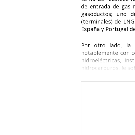
de entrada de gas n
gasoductos; uno d
(terminales) de LNG
España y Portugal de
Por otro lado, la 
notablemente con cen
hidroeléctricas, ins
hidrocarburos, le so