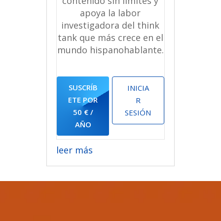
contenido sin límites y
apoya la labor
investigadora del think
tank que más crece en el
mundo hispanohablante.
SUSCRÍB
INICIA
ETE POR
R
50 € /
SESIÓN
AÑO
leer más