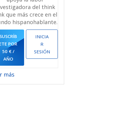
nvestigadora del think
nk que más crece en el
ndo hispanohablante.
SUSCRÍB
INICIA
ETE POR
R
50 € /
SESIÓN
AÑO
er más