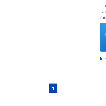
i
ta
mu
le
1