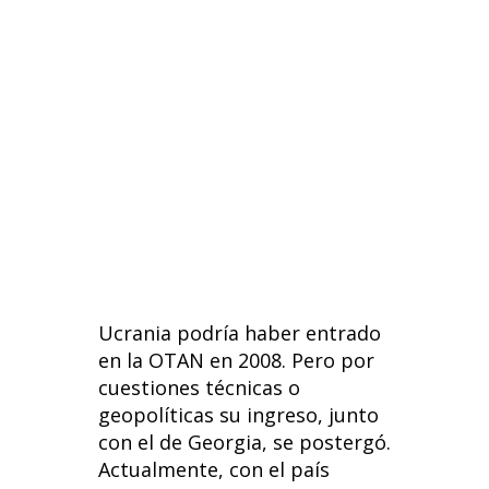
o
dI
A
t
o
n
p
k
p
Ucrania podría haber entrado
en la OTAN en 2008. Pero por
cuestiones técnicas o
geopolíticas su ingreso, junto
con el de Georgia, se postergó.
Actualmente, con el país