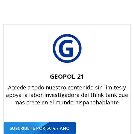
ac
n
h
e
in
e
k
at
d
t
b
e
s
di
o
dI
A
t
o
n
p
k
p
GEOPOL 21
Accede a todo nuestro contenido sin límites y
apoya la labor investigadora del think tank que
más crece en el mundo hispanohablante.
SUSCRÍBETE POR 50 € / AÑO