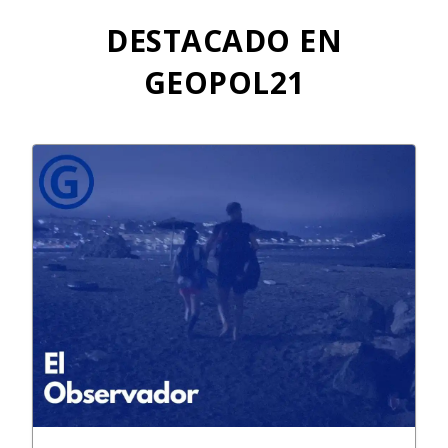
o
n
p
k
p
DESTACADO EN
GEOPOL21