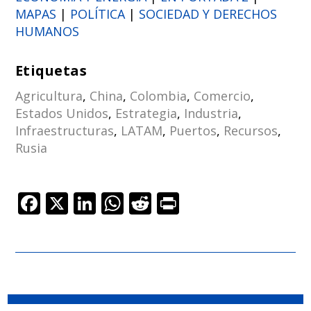
MAPAS
|
POLÍTICA
|
SOCIEDAD Y DERECHOS
HUMANOS
Etiquetas
Agricultura
,
China
,
Colombia
,
Comercio
,
Estados Unidos
,
Estrategia
,
Industria
,
Infraestructuras
,
LATAM
,
Puertos
,
Recursos
,
Rusia
F
X
Li
W
R
Pr
ac
n
h
e
in
e
k
at
d
t
b
e
s
di
o
dI
A
t