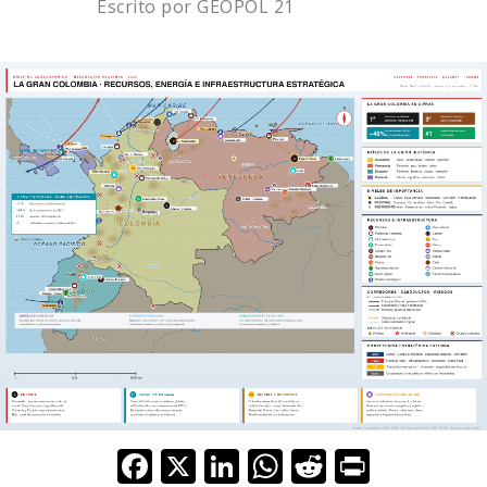
Escrito por
GEOPOL 21
F
X
Li
W
R
Pr