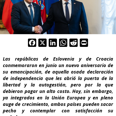
F
X
Li
W
R
Pr
ac
n
h
e
in
e
k
at
d
t
Las repúblicas de Eslovenia y de Croacia
b
e
s
di
conmemoraron en junio un nuevo aniversario de
su emancipación, de aquella osada declaración
o
dI
A
t
de independencia que les abrió la puerta de la
o
n
p
libertad y la autogestión, pero por la que
k
p
debieron pagar un alto costo. Hoy, sin embargo,
ya integrados en la Unión Europea y en pleno
auge de crecimiento, ambos países pueden sacar
pecho y contemplar con satisfacción su