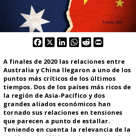
F
X
Li
W
R
Pr
ac
n
h
e
in
e
k
at
d
t
A finales de 2020 las relaciones entre
b
e
s
di
Australia y China llegaron a uno de los
puntos más críticos de los últimos
o
dI
A
t
tiempos. Dos de los países más ricos de
o
n
p
la región de Asia-Pacífico y dos
k
p
grandes aliados económicos han
tornado sus relaciones en tensiones
que parecen a punto de estallar.
Teniendo en cuenta la relevancia de la