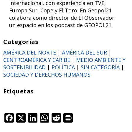
internacional, con experiencia en TVE,
Europa Sur, Cope y El Toro. En Geopol21
colabora como director de El Observador,
un espacio en los podcast de GEOPOL21.
Categorías
AMÉRICA DEL NORTE
|
AMÉRICA DEL SUR
|
CENTROAMÉRICA Y CARIBE
|
MEDIO AMBIENTE Y
SOSTENIBILIDAD
|
POLÍTICA
|
SIN CATEGORÍA
|
SOCIEDAD Y DERECHOS HUMANOS
Etiquetas
F
X
Li
W
R
Pr
ac
n
h
e
in