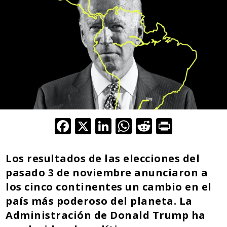
F
X
Li
W
R
Pr
ac
n
h
e
in
e
k
at
d
t
Los resultados de las elecciones del
b
e
s
di
pasado 3 de noviembre anunciaron a
los cinco continentes un
o
dI
A
cambio en el
t
país más poderoso del planeta.
La
o
n
p
Administración de Donald Trump ha
k
p