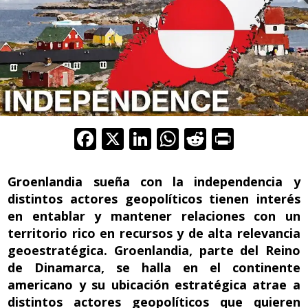
F
X
Li
W
R
Pr
ac
n
h
e
in
e
k
at
d
t
Groenlandia sueña con la independencia y
b
e
s
di
distintos actores geopolíticos tienen interés
en entablar y mantener relaciones con un
o
dI
A
t
territorio rico en recursos y de alta relevancia
o
n
p
geoestratégica. Groenlandia, parte del Reino
k
p
de Dinamarca, se halla en el continente
americano y su ubicación estratégica atrae a
distintos actores geopolíticos que quieren