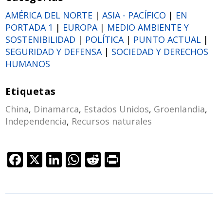
AMÉRICA DEL NORTE
|
ASIA - PACÍFICO
|
EN
PORTADA 1
|
EUROPA
|
MEDIO AMBIENTE Y
SOSTENIBILIDAD
|
POLÍTICA
|
PUNTO ACTUAL
|
SEGURIDAD Y DEFENSA
|
SOCIEDAD Y DERECHOS
HUMANOS
Etiquetas
China
,
Dinamarca
,
Estados Unidos
,
Groenlandia
,
Independencia
,
Recursos naturales
F
X
Li
W
R
Pr
ac
n
h
e
in
e
k
at
d
t
b
e
s
di