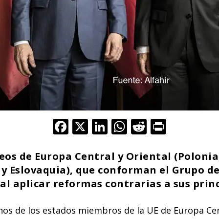
F
X
Li
W
R
Pr
ac
n
h
e
in
e
k
at
d
t
eos de Europa Central y Oriental (Polonia
b
e
s
di
y Eslovaquia), que conforman el Grupo de
al aplicar reformas contrarias a sus princ
o
dI
A
t
o
n
p
nos de los estados miembros de la UE de Europa Cent