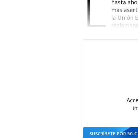
L
hasta aho
más aserti
la Unión E
reclamand
Acce
in
SUSCRÍBETE POR 50 €