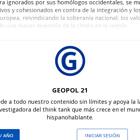
k
p
ra ignorados por sus homólogos occidentales, se m
vos y cohesionados en contra de la integración y los
uropea, reivindicando la soberanía nacional, los valo
o una mayor inversión de la Unión en la región.
GEOPOL 21
de a todo nuestro contenido sin límites y apoya la 
vestigadora del think tank que más crece en el mu
hispanohablante.
 / AÑO
INICIAR SESIÓN