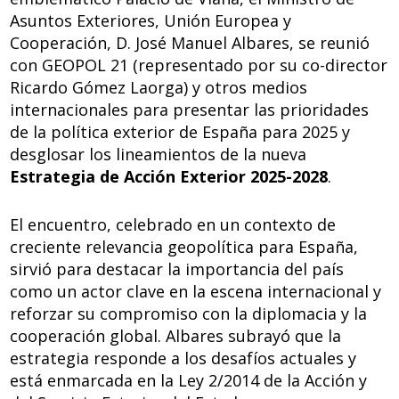
b
e
s
di
Asuntos Exteriores, Unión Europea y
o
dI
A
t
Cooperación, D. José Manuel Albares, se reunió
o
n
p
con GEOPOL 21 (representado por su co-director
k
p
Ricardo Gómez Laorga) y otros medios
internacionales para presentar las prioridades
de la política exterior de España para 2025 y
desglosar los lineamientos de la nueva
Estrategia de Acción Exterior 2025-2028
.
El encuentro, celebrado en un contexto de
creciente relevancia geopolítica para España,
sirvió para destacar la importancia del país
como un actor clave en la escena internacional y
reforzar su compromiso con la diplomacia y la
cooperación global. Albares subrayó que la
estrategia responde a los desafíos actuales y
está enmarcada en la Ley 2/2014 de la Acción y