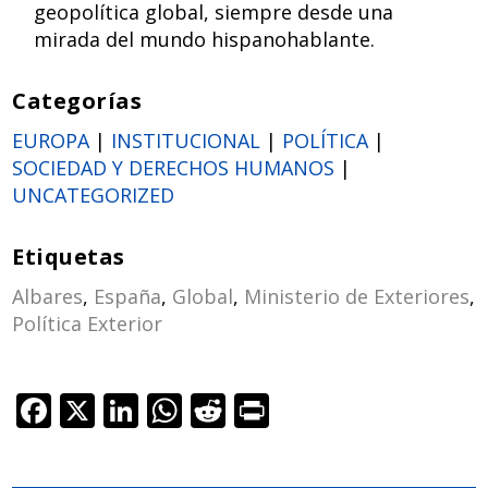
geopolítica global, siempre desde una
mirada del mundo hispanohablante.
Categorías
EUROPA
|
INSTITUCIONAL
|
POLÍTICA
|
SOCIEDAD Y DERECHOS HUMANOS
|
UNCATEGORIZED
Etiquetas
Albares
,
España
,
Global
,
Ministerio de Exteriores
,
Política Exterior
F
X
Li
W
R
Pr
ac
n
h
e
in
e
k
at
d
t