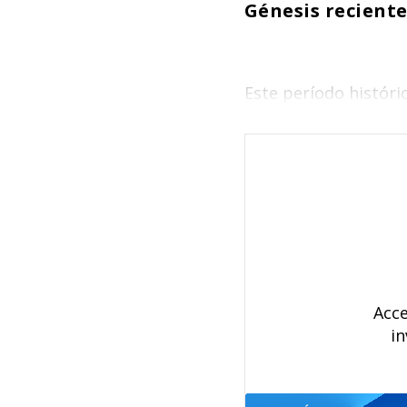
Génesis reciente
Este período históri
Acce
in