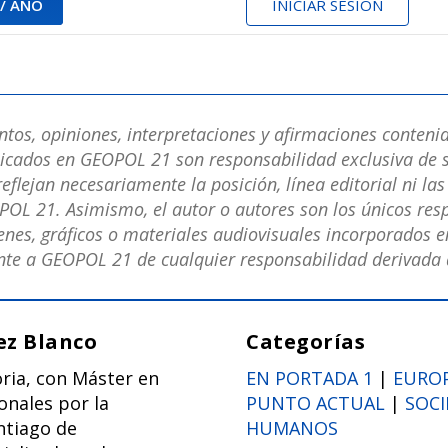
 / AÑO
INICIAR SESIÓN
os, opiniones, interpretaciones y afirmaciones contenid
licados en GEOPOL 21 son responsabilidad exclusiva de s
eflejan necesariamente la posición, línea editorial ni la
POL 21. Asimismo, el autor o autores son los únicos res
nes, gráficos o materiales audiovisuales incorporados en
e a GEOPOL 21 de cualquier responsabilidad derivada d
z Blanco
Categorías
ria, con Máster en
EN PORTADA 1
|
EURO
onales por la
PUNTO ACTUAL
|
SOCI
ntiago de
HUMANOS