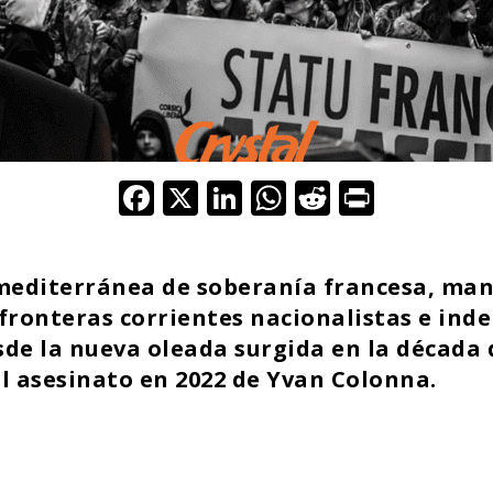
F
X
Li
W
R
Pr
ac
n
h
e
in
e
k
at
d
t
 mediterránea de soberanía francesa, man
b
e
s
di
 fronteras corrientes nacionalistas e ind
o
dI
A
t
de la nueva oleada surgida en la década 
o
n
p
el asesinato en 2022 de Yvan Colonna.
k
p