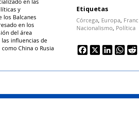
ializado en las
Etiquetas
íticas y
e los Balcanes
Córcega
,
Europa
,
Franc
resado en los
Nacionalismo
,
Política
ión del área
 las influencias de
F
X
Li
W
 como China o Rusia
ac
n
h
e
k
at
b
e
s
o
dI
A
o
n
p
k
p