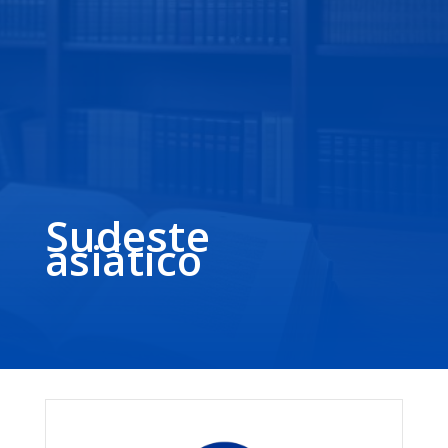
Sudeste
asiático