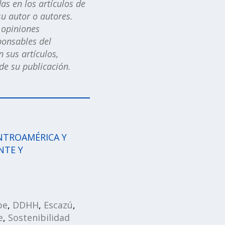
as en los artículos de
u autor o autores.
s opiniones
ponsables del
 sus artículos,
e su publicación.
NTROAMÉRICA Y
NTE Y
be
,
DDHH
,
Escazú
,
e
,
Sostenibilidad