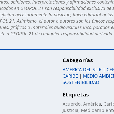
os, opiniones, interpretaciones y afirmaciones contenid
licados en GEOPOL 21 son responsabilidad exclusiva de s
eflejan necesariamente la posición, línea editorial ni la
POL 21. Asimismo, el autor o autores son los únicos res
nes, gráficos o materiales audiovisuales incorporados en
e a GEOPOL 21 de cualquier responsabilidad derivada d
Categorías
AMÉRICA DEL SUR
|
CE
CARIBE
|
MEDIO AMBIE
SOSTENIBILIDAD
Etiquetas
Acuerdo
,
América
,
Cari
Justicia
,
Medioambient