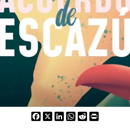
F
X
Li
W
R
Pr
ac
n
h
e
in