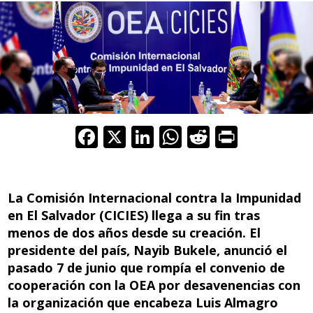
F
X
Li
W
R
Pr
ac
n
h
e
in
e
k
at
d
t
b
e
s
di
La Comisión Internacional contra la Impunidad
en El Salvador (CICIES) llega a su fin tras
o
dI
A
t
menos de dos años desde su creación. El
o
n
p
presidente del país, Nayib Bukele, anunció el
k
p
pasado 7 de junio que rompía el convenio de
cooperación con la OEA por desavenencias con
la organización que encabeza Luis Almagro