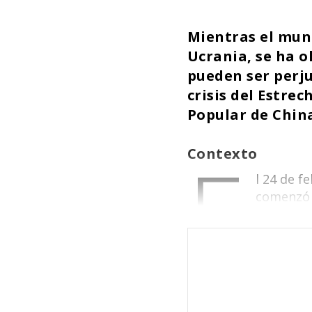
Mientras el mun
Ucrania, se ha o
pueden ser perju
crisis del Estre
Popular de China
E
Contexto
l 24 de 
comenzó 