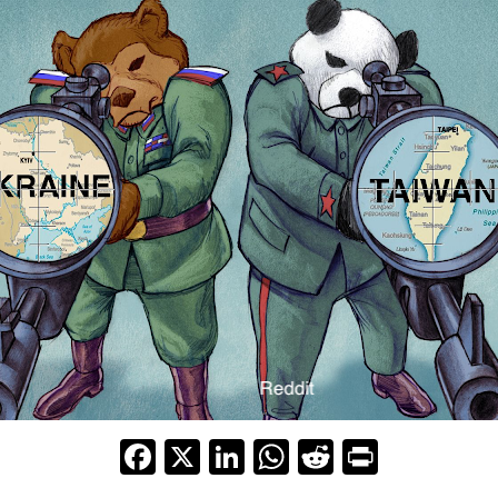
F
X
Li
W
R
Pr
ac
n
h
e
in