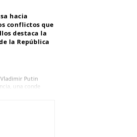
usa hacia
os conflictos que
llos destaca la
 de la República
Vladimir Putin
ncia, una conde