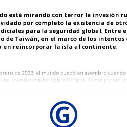
e
k
at
d
t
b
e
s
di
do está mirando con terror la invasión r
lvidado por completo la existencia de otr
o
dI
A
t
diciales para la seguridad global. Entre e
o
n
p
cho de Taiwán, en el marco de los intentos
k
p
 en reincorporar la isla al continente.
febrero de 2022, el mundo quedó en asombro cuando 
una invasión masiva sobre Ucrania. Como consecue