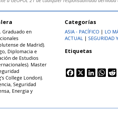
e a GEOPOL 21 de cualquier responsabilidad derivada d
alera
Categorías
a. Graduado en
ASIA - PACÍFICO
|
LO M
cionales
ACTUAL
|
SEGURIDAD 
lutense de Madrid).
Etiquetas
go, Diplomacia e
ación de Estudios
ernacionales). Master
F
X
Li
W
Seguridad
g’s College London).
ac
n
h
encia, Seguridad
e
k
at
ensa, Energia y
b
e
s
o
dI
A
o
n
p