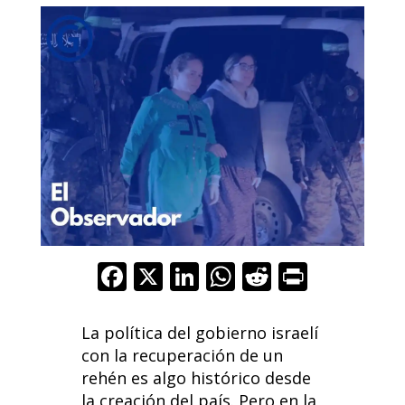
F
X
Li
W
R
Pr
ac
n
h
e
in
e
k
at
d
t
La política del gobierno israelí
b
e
s
di
con la recuperación de un
rehén es algo histórico desde
o
dI
A
t
la creación del país. Pero en la