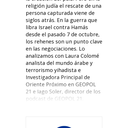
o
n
p
religión judía el rescate de una
k
p
persona capturada viene de
siglos atrás. En la guerra que
libra Israel contra Hamás
desde el pasado 7 de octubre,
los rehenes son un punto clave
en las negociaciones. Lo
analizamos con Laura Colomé
analista del mundo árabe y
terrorismo yihadista e
Investigadora Principal de
Oriente Próximo en GEOPOL
21 e Iago Soler, director de los
podcast de GEOPOL 21.