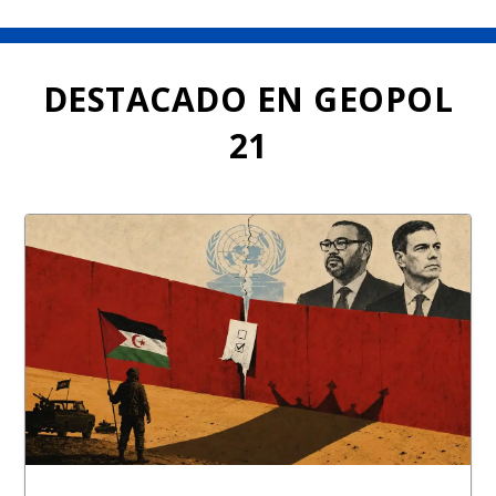
o
dI
A
t
o
n
p
k
p
DESTACADO EN GEOPOL
21