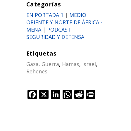
Categorías
EN PORTADA 1
|
MEDIO
ORIENTE Y NORTE DE ÁFRICA -
MENA
|
PODCAST
|
SEGURIDAD Y DEFENSA
Etiquetas
Gaza
,
Guerra
,
Hamas
,
Israel
,
Rehenes
F
X
Li
W
R
Pr
ac
n
h
e
in
e
k
at
d
t
b
e
s
di