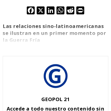
F
X
Li
W
R
Pr
ac
n
h
e
in
e
k
at
d
t
Las relaciones sino-latinoamericanas
b
e
s
di
se ilustran en un primer momento por
la Guerra Fría
o
dI
A
t
o
n
p
k
p
GEOPOL 21
Accede a todo nuestro contenido sin