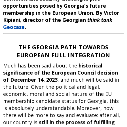
b
e
s
di
opportunities posed by Georgia's future
o
dI
A
t
membership in the European Union. By Victor
o
n
p
Kipiani, director of the Georgian
think tank
k
p
Geocase
.
THE GEORGIA PATH TOWARDS
EUROPEAN FULL INTEGRATION
Much has been said about the
historical
significance of the European Council decision
of December 14, 2023
, and much will be said in
the future. Given the political and legal,
economic, moral and social nature of the EU
membership candidate status for Georgia, this
is absolutely understandable. Moreover, now
there will be more to say and evaluate: after all,
our country is
still in the process of fulfilling