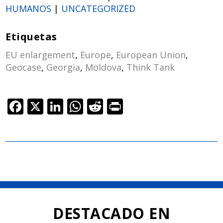
HUMANOS
|
UNCATEGORIZED
Etiquetas
EU enlargement
,
Europe
,
European Union
,
Geocase
,
Georgia
,
Moldova
,
Think Tank
F
X
Li
W
R
Pr
ac
n
h
e
in
e
k
at
d
t
b
e
s
di
o
dI
A
t
o
n
p
k
p
DESTACADO EN