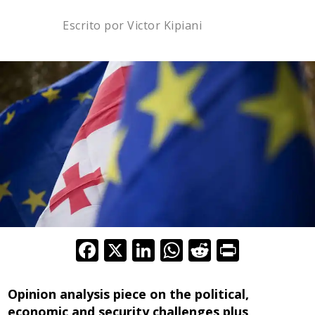
Escrito por
Victor Kipiani
F
X
Li
W
R
Pr
ac
n
h
e
in
e
k
at
d
t
Opinion analysis piece on the political,
economic and security challenges plus