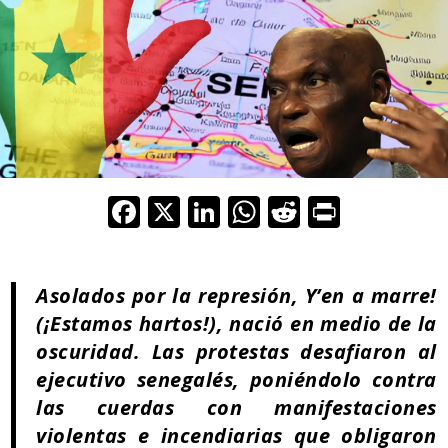
F
X
Li
W
R
Pr
ac
n
h
e
in
e
k
at
d
t
Asolados por la represión, Y’en a marre!
b
e
s
di
(¡Estamos hartos!), nació en medio de la
o
dI
A
t
oscuridad. Las protestas desafiaron al
o
n
p
ejecutivo senegalés, poniéndolo contra
k
p
las cuerdas con manifestaciones
violentas e incendiarias que obligaron