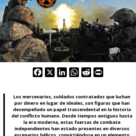
F
X
Li
W
R
Pr
ac
n
h
e
in
e
k
at
d
t
Los mercenarios, soldados contratados que luchan
b
e
s
di
por dinero en lugar de ideales, son figuras que han
o
dI
A
t
desempeñado un papel trascendental en la historia
del conflicto humano. Desde tiempos antiguos hasta
o
n
p
la era moderna, estas fuerzas de combate
k
p
independientes han estado presentes en diversos
escenarios bélicos, convirtiéndose en un elemento