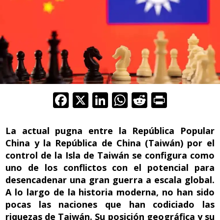
F
X
Li
W
R
Pr
ac
n
h
e
in
e
k
at
d
t
La actual pugna entre la República Popular
b
e
s
di
China y la República de China (Taiwán) por el
control de la Isla de Taiwán se configura como
o
dI
A
t
uno de los conflictos con el potencial para
o
n
p
desencadenar una gran guerra a escala global.
k
p
A lo largo de la historia moderna, no han sido
pocas las naciones que han codiciado las
riquezas de Taiwán. Su posición geográfica y su