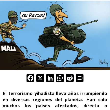
F
X
Li
W
R
Pr
ac
n
h
e
in
e
k
at
d
t
El terrorismo yihadista lleva años irrumpiendo
b
e
s
di
en diversas regiones del planeta. Han sido
muchos los países afectados, directa o
o
dI
A
t