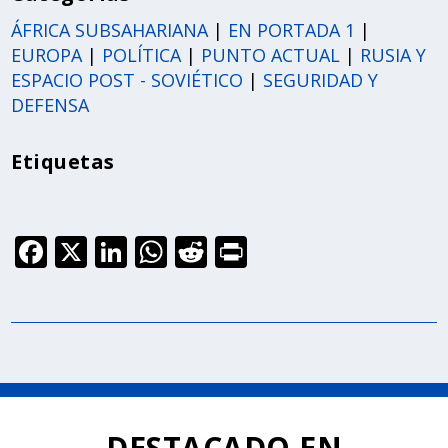
ÁFRICA SUBSAHARIANA
|
EN PORTADA 1
|
EUROPA
|
POLÍTICA
|
PUNTO ACTUAL
|
RUSIA Y
ESPACIO POST - SOVIÉTICO
|
SEGURIDAD Y
DEFENSA
Etiquetas
F
X
Li
W
R
Pr
ac
n
h
e
in
e
k
at
d
t
b
e
s
di
o
dI
A
t
o
n
p
k
p
DESTACADO EN