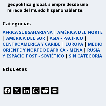
geopolítica global, siempre desde una
mirada del mundo hispanohablante.
Categorías
ÁFRICA SUBSAHARIANA
|
AMÉRICA DEL NORTE
|
AMÉRICA DEL SUR
|
ASIA - PACÍFICO
|
CENTROAMÉRICA Y CARIBE
|
EUROPA
|
MEDIO
ORIENTE Y NORTE DE ÁFRICA - MENA
|
RUSIA
Y ESPACIO POST - SOVIÉTICO
|
SIN CATEGORÍA
Etiquetas
F
X
Li
W
R
P
a
n
h
e
ri
c
k
a
d
n