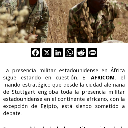
F
X
Li
W
R
Pr
ac
n
h
e
in
e
k
at
d
t
La presencia militar estadounidense en África
b
e
s
di
sigue estando en cuestión. El
AFRICOM
, el
mando estratégico que desde la ciudad alemana
o
dI
A
t
de Stuttgart engloba toda la presencia militar
o
n
p
estadounidense en el continente africano, con la
k
p
excepción de Egipto, está siendo sometido a
debate.