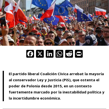
F
X
Li
W
R
Pr
ac
n
h
e
in
e
k
at
d
t
El partido liberal Coalición Cívica arrebat la mayoría
b
e
s
di
al conservador Ley y Justicia (PiS), que ostenta el
o
dI
A
t
poder de Polonia desde 2015, en un contexto
o
n
p
fuertemente marcado por la inestabilidad política y
k
p
la incertidumbre económica.