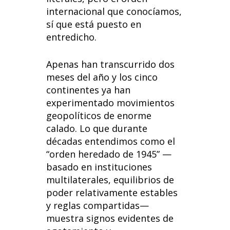
o
dI
A
t
internacional que conocíamos,
o
n
p
sí que está puesto en
k
p
entredicho.
Apenas han transcurrido dos
meses del año y los cinco
continentes ya han
experimentado movimientos
geopolíticos de enorme
calado. Lo que durante
décadas entendimos como el
“orden heredado de 1945” —
basado en instituciones
multilaterales, equilibrios de
poder relativamente estables
y reglas compartidas—
muestra signos evidentes de