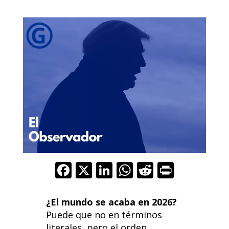
F
X
Li
W
R
Pr
ac
n
h
e
in
e
k
at
d
t
¿El mundo se acaba en 2026?
b
e
s
di
Puede que no en términos
literales, pero el orden