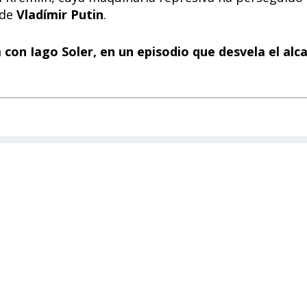
 de
Vladímir Putin
.
a con Iago Soler, en un episodio que desvela el alc