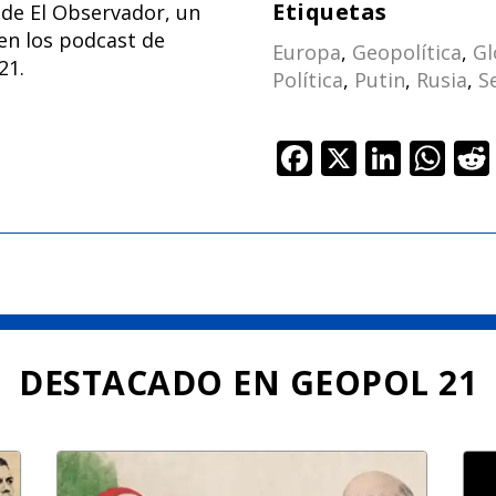
Etiquetas
 de El Observador, un
en los podcast de
Europa
,
Geopolítica
,
Gl
21.
Política
,
Putin
,
Rusia
,
S
F
X
Li
W
ac
n
h
e
k
at
b
e
s
o
dI
A
o
n
p
k
p
DESTACADO EN GEOPOL 21