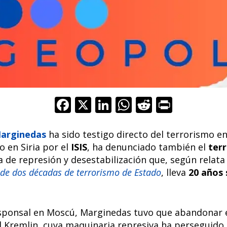
F
X
Li
W
R
Pr
ac
n
h
e
in
e
k
at
d
t
arginedas
ha sido testigo directo del terrorismo e
o en Siria por el
ISIS
, ha denunciado también el
ter
b
e
s
di
 de represión y desestabilización que, según relata
o
dI
A
t
de dos décadas de terrorismo de Estado
, lleva
20 años
o
n
p
k
p
ponsal en Moscú, Marginedas tuvo que abandonar el
l Kremlin, cuya maquinaria represiva ha perseguido 