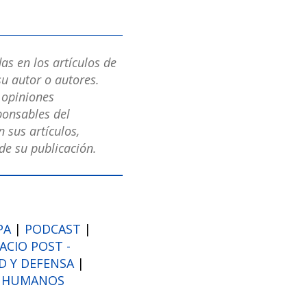
as en los artículos de
u autor o autores.
s opiniones
ponsables del
 sus artículos,
e su publicación.
PA
|
PODCAST
|
PACIO POST -
D Y DEFENSA
|
S HUMANOS