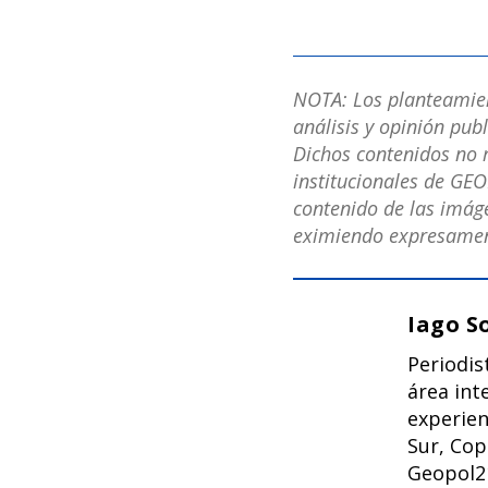
NOTA: Los planteamient
análisis y opinión pub
Dichos contenidos no r
institucionales de GEO
contenido de las imáge
eximiendo expresament
Iago S
Periodis
área int
experien
Sur, Cop
Geopol2