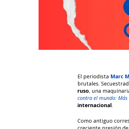
El periodista
Marc M
brutales. Secuestrad
ruso
, una maquinaria
contra el mundo: Más 
internacional
.
Como antiguo corres
creciente presión de