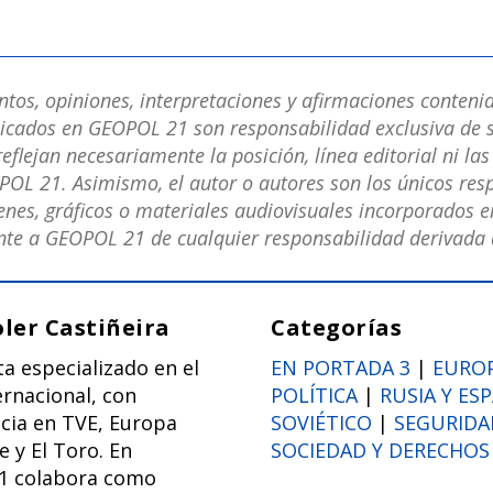
os, opiniones, interpretaciones y afirmaciones contenid
licados en GEOPOL 21 son responsabilidad exclusiva de s
eflejan necesariamente la posición, línea editorial ni la
POL 21. Asimismo, el autor o autores son los únicos res
nes, gráficos o materiales audiovisuales incorporados en
e a GEOPOL 21 de cualquier responsabilidad derivada d
oler Castiñeira
Categorías
ta especializado en el
EN PORTADA 3
|
EURO
ernacional, con
POLÍTICA
|
RUSIA Y ES
cia en TVE, Europa
SOVIÉTICO
|
SEGURIDA
e y El Toro. En
SOCIEDAD Y DERECHO
1 colabora como