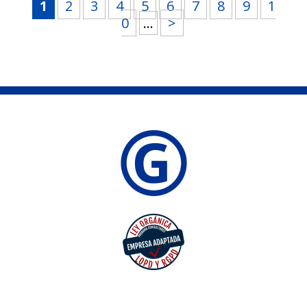
1
2
3
4
5
6
7
8
9
1
0
...
>