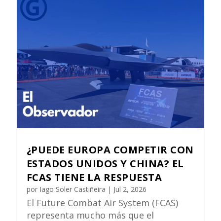
¿PUEDE EUROPA COMPETIR CON
ESTADOS UNIDOS Y CHINA? EL
FCAS TIENE LA RESPUESTA
por
Iago Soler Castiñeira
|
Jul 2, 2026
El Future Combat Air System (FCAS)
representa mucho más que el