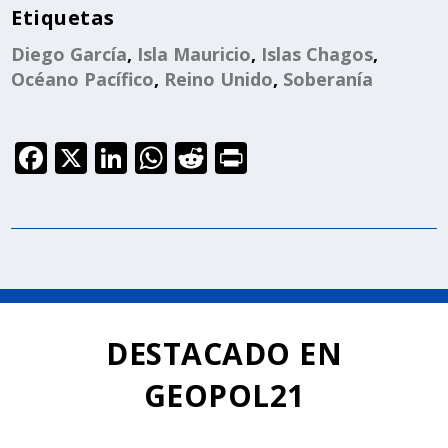
Etiquetas
Diego García
,
Isla Mauricio
,
Islas Chagos
,
Océano Pacífico
,
Reino Unido
,
Soberanía
F
X
Li
W
R
P
a
n
h
e
ri
c
k
a
d
n
e
e
ts
di
t
b
dI
A
t
o
n
p
o
p
DESTACADO EN
k
GEOPOL21