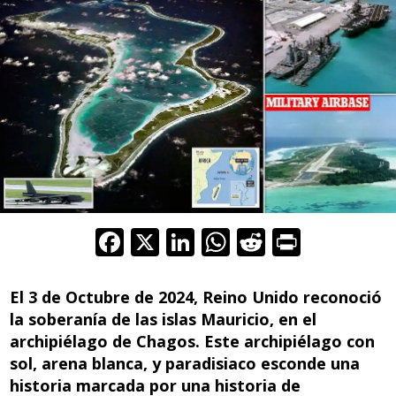
F
X
Li
W
R
Pr
ac
n
h
e
in
e
k
at
d
t
El 3 de Octubre de 2024, Reino Unido reconoció
b
e
s
di
la soberanía de las islas Mauricio, en el
archipiélago de Chagos. Este archipiélago con
o
dI
A
t
sol, arena blanca, y paradisiaco esconde una
o
n
p
historia marcada por una historia de